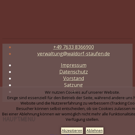
+49 7633 8366900
verwaltung@waldorf-staufen.de
Impressum
Datenschutz
Vorstand
Satzung
🗝️
Wir nutzen Cookies auf unserer Website.
Einige sind essenziell für den Betrieb der Seite, während andere uns 
Website und die Nutzererfahrung zu verbessern (Tracking Cook
Besucher können selbst entscheiden, ob sie Cookies zulassen m
Bei einer Ablehnung können wir womöglich nicht mehr alle Funktionalitäte
HAUPTMENÜ
Verfügung stellen.
Akzeptieren
Ablehnen