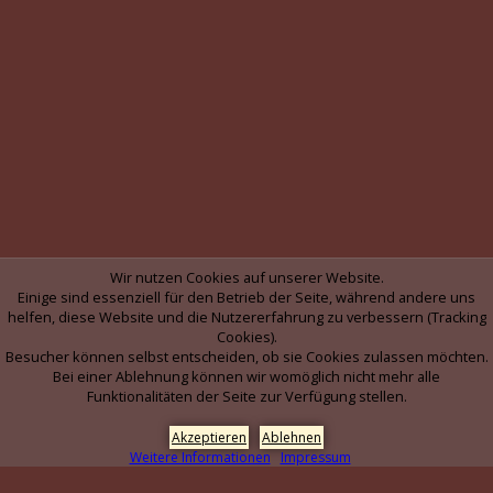
Wir nutzen Cookies auf unserer Website.
Einige sind essenziell für den Betrieb der Seite, während andere uns
helfen, diese Website und die Nutzererfahrung zu verbessern (Tracking
Cookies).
Besucher können selbst entscheiden, ob sie Cookies zulassen möchten.
Bei einer Ablehnung können wir womöglich nicht mehr alle
Funktionalitäten der Seite zur Verfügung stellen.
Akzeptieren
Ablehnen
Weitere Informationen
Impressum