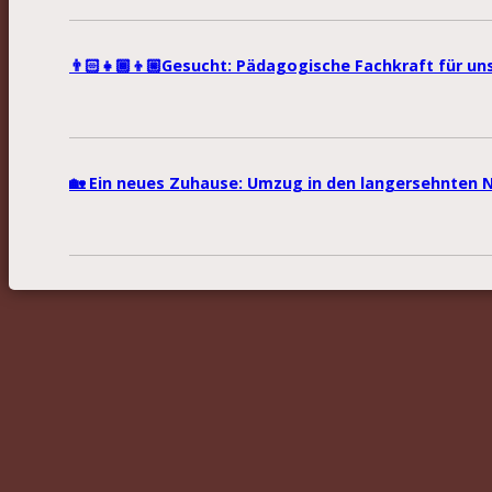
👨🏻‍👧🏾‍👦🏼Gesucht: Pädagogische Fachkraft für u
🏡 Ein neues Zuhause: Umzug in den langersehnten 