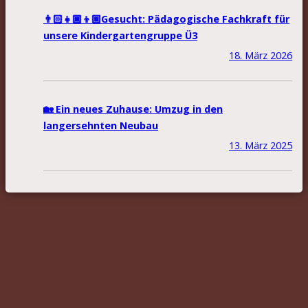
👨🏻‍👧🏾‍👦🏼Gesucht: Pädagogische Fachkraft für
unsere Kindergartengruppe Ü3
18. März 2026
🏡 Ein neues Zuhause: Umzug in den
langersehnten Neubau
13. März 2025