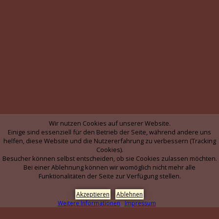
Wir nutzen Cookies auf unserer Website.
Einige sind essenziell für den Betrieb der Seite, während andere uns
helfen, diese Website und die Nutzererfahrung zu verbessern (Tracking
Cookies).
Besucher können selbst entscheiden, ob sie Cookies zulassen möchten.
Bei einer Ablehnung können wir womöglich nicht mehr alle
Funktionalitäten der Seite zur Verfügung stellen.
Akzeptieren
Ablehnen
Weitere Informationen
Impressum