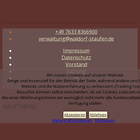
+49 7633 8366900
verwaltung@waldorf-staufen.de
Impressum
Datenschutz
Vorstand
Satzung
Wir nutzen Cookies auf unserer Website.
🗝️
Einige sind essenziell für den Betrieb der Seite, während andere uns 
Website und die Nutzererfahrung zu verbessern (Tracking Cook
Besucher können selbst entscheiden, ob sie Cookies zulassen m
Bei einer Ablehnung können wir womöglich nicht mehr alle Funktionalitäte
Verfügung stellen.
HAUPTMENÜ
Akzeptieren
Ablehnen
Weitere Informationen
Impressum
ÜBER UNS
KINDERGARTEN WICHTELKINDER