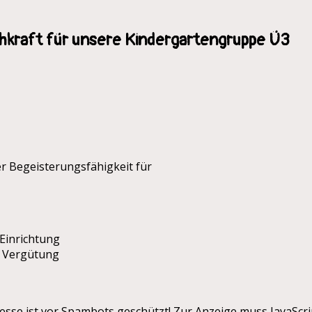
hkraft für unsere Kindergartengruppe Ü3
r Begeisterungsfähigkeit für
 Einrichtung
r Vergütung
esse ist vor Spambots geschützt! Zur Anzeige muss JavaScrip