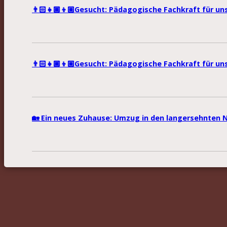
👨🏻‍👧🏾‍👦🏼Gesucht: Pädagogische Fachkraft für un
👨🏻‍👧🏾‍👦🏼Gesucht: Pädagogische Fachkraft für u
🏡 Ein neues Zuhause: Umzug in den langersehnten 