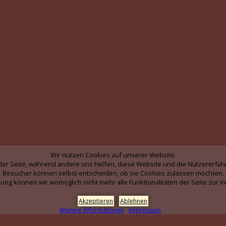
Wir nutzen Cookies auf unserer Website.
b der Seite, während andere uns helfen, diese Website und die Nutzererfah
Besucher können selbst entscheiden, ob sie Cookies zulassen möchten.
ung können wir womöglich nicht mehr alle Funktionalitäten der Seite zur V
Akzeptieren
Ablehnen
Weitere Informationen
Impressum