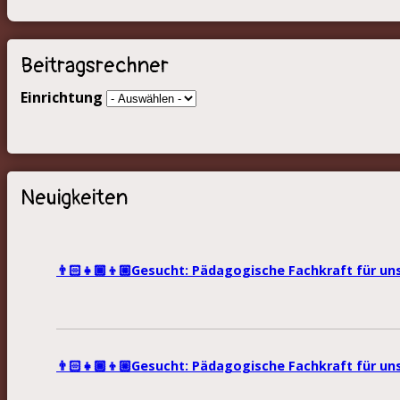
Beitragsrechner
Einrichtung
Neuigkeiten
👨🏻‍👧🏾‍👦🏼Gesucht: Pädagogische Fachkraft für un
👨🏻‍👧🏾‍👦🏼Gesucht: Pädagogische Fachkraft für u