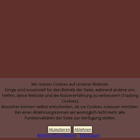
Wir nutzen Cookies auf unserer Website.
Einige sind essenziell für den Betrieb der Seite, während andere uns
helfen, diese Website und die Nutzererfahrung zu verbessern (Tracking
Cookies).
Besucher können selbst entscheiden, ob sie Cookies zulassen möchten.
Bei einer Ablehnung können wir womöglich nicht mehr alle
Funktionalitäten der Seite zur Verfügung stellen.
Akzeptieren
Ablehnen
Weitere Informationen
Impressum