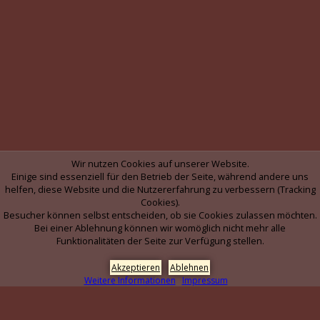
Wir nutzen Cookies auf unserer Website.
Einige sind essenziell für den Betrieb der Seite, während andere uns
helfen, diese Website und die Nutzererfahrung zu verbessern (Tracking
Cookies).
Besucher können selbst entscheiden, ob sie Cookies zulassen möchten.
Bei einer Ablehnung können wir womöglich nicht mehr alle
Funktionalitäten der Seite zur Verfügung stellen.
Akzeptieren
Ablehnen
Weitere Informationen
Impressum